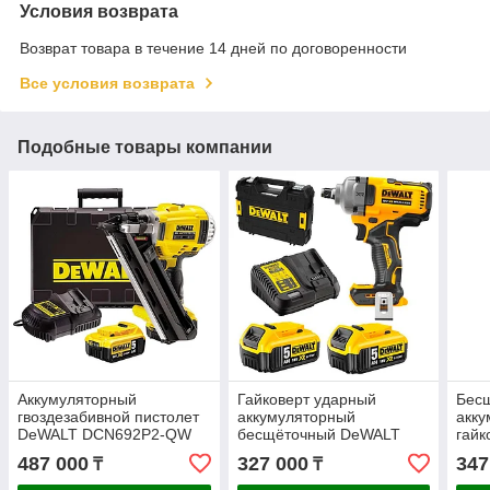
Условия возврата
Возврат товара в течение 14 дней по договоренности
Все условия возврата
Подобные товары компании
Аккумуляторный
Гайковерт ударный
Бес
гвоздезабивной пистолет
аккумуляторный
акку
DeWALT DCN692P2-QW
бесщёточный DeWALT
гайк
DCF892P2T-QW
DCF
487 000
327 000
347
₸
₸