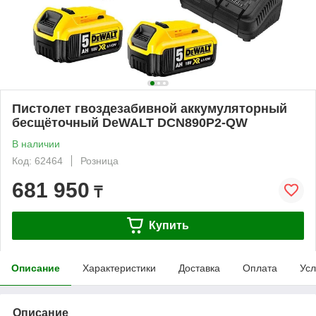
Пистолет гвоздезабивной аккумуляторный
бесщёточный DeWALT DCN890P2-QW
В наличии
Код: 62464
Розница
681 950
₸
Купить
Описание
Характеристики
Доставка
Оплата
Усл
Описание