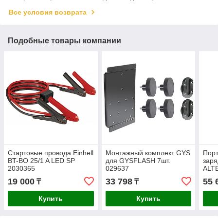
Все условия возврата
Подобные товары компании
Стартовые провода Einhell
Монтажный комплект GYS
Порт
BT-BO 25/1 A LED SP
для GYSFLASH 7шт.
заря
2030365
029637
ALT
19 000
33 798
55 
₸
₸
Купить
Купить