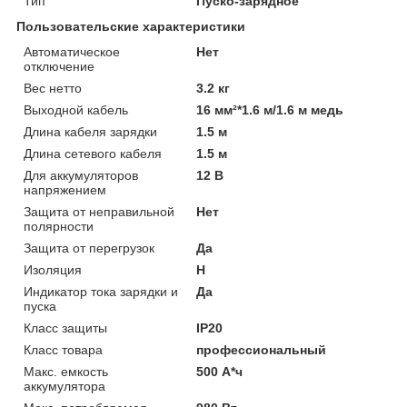
Тип
Пуско-зарядное
Пользовательские характеристики
Автоматическое
Нет
отключение
Вес нетто
3.2 кг
Выходной кабель
16 мм²*1.6 м/1.6 м медь
Длина кабеля зарядки
1.5 м
Длина сетевого кабеля
1.5 м
Для аккумуляторов
12 В
напряжением
Защита от неправильной
Нет
полярности
Защита от перегрузок
Да
Изоляция
H
Индикатор тока зарядки и
Да
пуска
Класс защиты
IP20
Класс товара
профессиональный
Макс. емкость
500 А*ч
аккумулятора