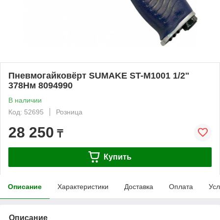
Пневмогайковёрт SUMAKE ST-M1001 1/2"
378Нм 8094990
В наличии
Код: 52695
Розница
28 250
₸
Купить
Описание
Характеристики
Доставка
Оплата
Усл
Описание