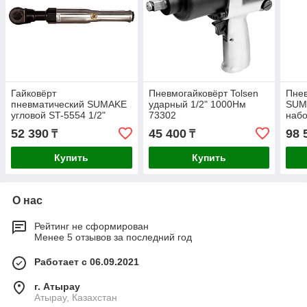
Гайковёрт
Пневмогайковёрт Tolsen
Пнев
пневматический SUMAKE
ударный 1/2" 1000Нм
SUM
угловой ST-5554 1/2"
73302
набо
125Нм 30385
624
52 390
45 400
98 
₸
₸
Купить
Купить
О нас
Рейтинг не сформирован
Менее 5 отзывов за последний год
Работает с 06.09.2021
г. Атырау
Атырау, Казахстан