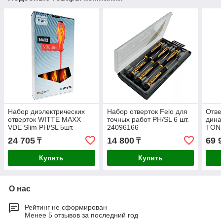
Набор диэлектрических
Набор отверток Felo для
Отве
отверток WITTE MAXX
точных работ PH/SL 6 шт.
дин
VDE Slim PH/SL 5шт.
24096166
TONY
653771216
340
24 705
14 800
69 
₸
₸
Купить
Купить
О нас
Рейтинг не сформирован
Менее 5 отзывов за последний год