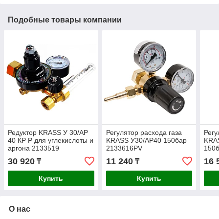
Подобные товары компании
Редуктор KRASS У 30/АР
Регулятор расхода газа
Регу
40 КР Р для углекислоты и
KRASS У30/АР40 150бар
KRA
аргона 2133519
2133616PV
150
30 920
11 240
16 
₸
₸
Купить
Купить
О нас