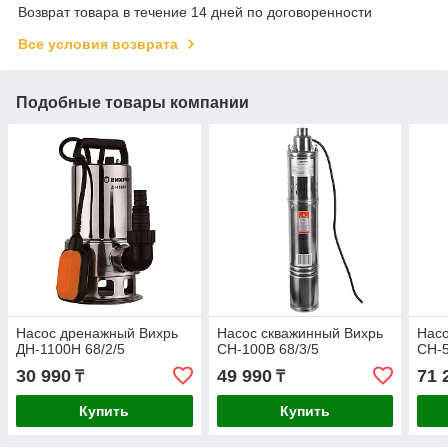
Возврат товара в течение 14 дней по договоренности
Все условия возврата
Подобные товары компании
Насос дренажный Вихрь
Насос скважинный Вихрь
Насо
ДН-1100Н 68/2/5
СН-100В 68/3/5
СН-5
30 990
49 990
71 
₸
₸
Купить
Купить