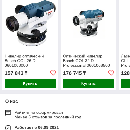
Нивелир оптический
Оптический нивелир
Лазе
Bosch GOL 26 D
Bosch GOL 32 D
GLL 
0601068000
Professional 0601068500
Prof
157 843
176 745
128
₸
₸
Купить
Купить
О нас
Рейтинг не сформирован
Менее 5 отзывов за последний год
Работает с 06.09.2021