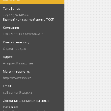
+7 (778) 021-01-56
Единый контактный центр ТССП
ТОО "ТССП Казахстан-АТ"
Отдел продаж
Атырау, Казахстан
http://www.tssp.kz
call-center@tssp.kz
Instagram