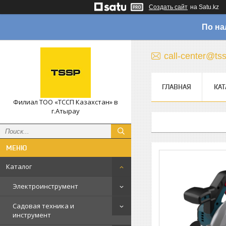
Создать сайт
на Satu.kz
По на
call-center@ts
ГЛАВНАЯ
КАТ
Филиал ТОО «ТССП Казахстан» в
г.Атырау
Каталог
Электроинструмент
Садовая техника и
инструмент