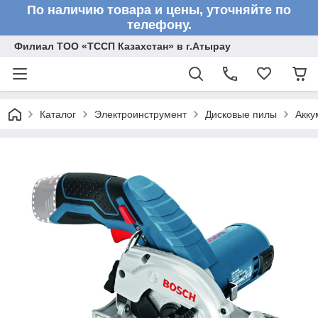
По наличию товара и цены, уточняйте по
телефону.
Филиал ТОО «ТССП Казахстан» в г.Атырау
Каталог
Электроинструмент
Дисковые пилы
Акку