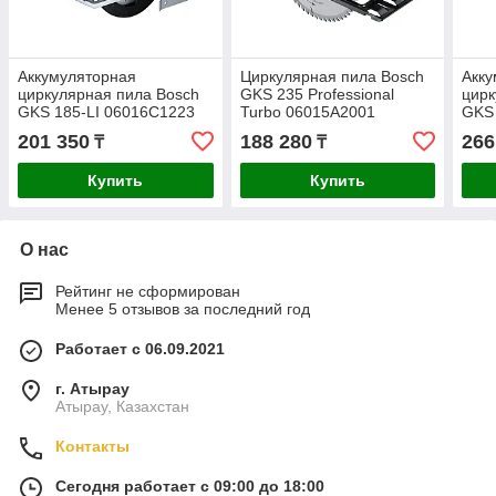
Аккумуляторная
Циркулярная пила Bosch
Акку
циркулярная пила Bosch
GKS 235 Professional
цирк
GKS 185-LI 06016C1223
Turbo 06015A2001
GKS 
BIT
201 350
188 280
266
₸
₸
060
Купить
Купить
О нас
Рейтинг не сформирован
Менее 5 отзывов за последний год
Работает с 06.09.2021
г. Атырау
Атырау, Казахстан
Контакты
Сегодня работает с 09:00 до 18:00