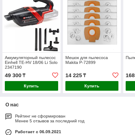
Аккумуляторный пылесос
Мешок для пылесоса
Пыле
Einhell TE-HV 18/06 Li Solo
Makita P-72899
2347190
49 300
14 225
168
₸
₸
Купить
Купить
О нас
Рейтинг не сформирован
Менее 5 отзывов за последний год
Работает с 06.09.2021