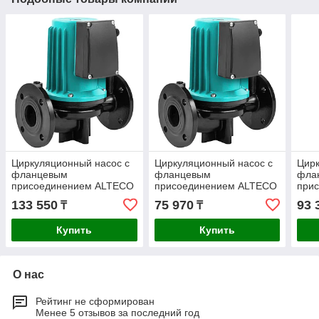
Циркуляционный насос с
Циркуляционный насос с
Цирк
фланцевым
фланцевым
фла
присоединением ALTECO
присоединением ALTECO
при
CP 50-21/250 SF
CP 50-11/220 SF
CP 5
133 550
75 970
93 
₸
₸
Купить
Купить
О нас
Рейтинг не сформирован
Менее 5 отзывов за последний год