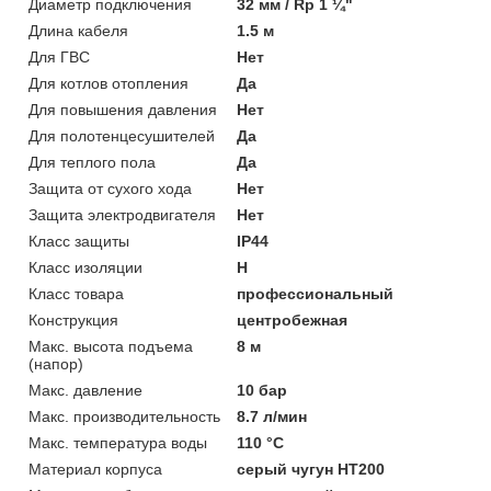
Диаметр подключения
32 мм / Rp 1 ¼"
Длина кабеля
1.5 м
Для ГВС
Нет
Для котлов отопления
Да
Для повышения давления
Нет
Для полотенцесушителей
Да
Для теплого пола
Да
Защита от сухого хода
Нет
Защита электродвигателя
Нет
Класс защиты
IP44
Класс изоляции
H
Класс товара
профессиональный
Конструкция
центробежная
Макс. высота подъема
8 м
(напор)
Макс. давление
10 бар
Макс. производительность
8.7 л/мин
Макс. температура воды
110 °C
Материал корпуса
серый чугун HT200