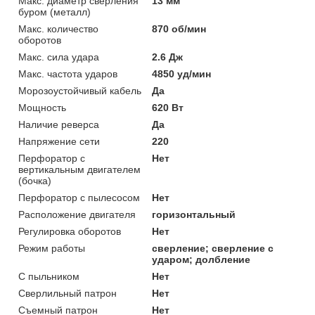
Макс. диаметр сверления
13 мм
буром (металл)
Макс. количество
870 об/мин
оборотов
Макс. сила удара
2.6 Дж
Макс. частота ударов
4850 уд/мин
Морозоустойчивый кабель
Да
Мощность
620 Вт
Наличие реверса
Да
Напряжение сети
220
Перфоратор с
Нет
вертикальным двигателем
(бочка)
Перфоратор с пылесосом
Нет
Расположение двигателя
горизонтальный
Регулировка оборотов
Нет
Режим работы
сверление; сверление с
ударом; долбление
С пыльником
Нет
Сверлильный патрон
Нет
Съемный патрон
Нет