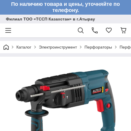
По наличию товара и цены, уточняйте по
телефону.
Филиал ТОО «ТССП Казахстан» в г.Атырау
Каталог
Электроинструмент
Перфораторы
Перф