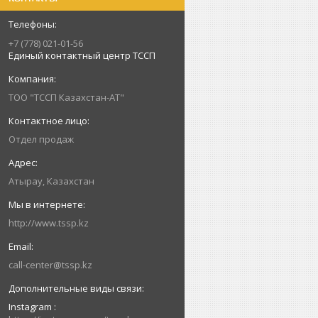
+7 (778) 021-01-56
Единый контактный центр ТССП
ТОО "ТССП Казахстан-АТ"
Отдел продаж
Атырау, Казахстан
http://www.tssp.kz
call-center@tssp.kz
Instagram