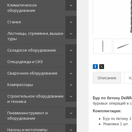
Климатическое
оборудование
Станки
Лестницы, стремянки, вышки-
туры
Складское оборудование
Спецодежда и СИЗ
Сварочное оборудование
Описание
Х
Компрессоры
Строительное оборудование
Бур по бетону DeWA
и техника
буровых операций в с
Комплектация:
Пневмоинструмент и
оборудование
Бур по бетону 1
Упаковка 1 шт.
Насосы и мотопомпы