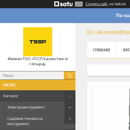
Создать сайт
на Satu.kz
По на
call-center@ts
ГЛАВНАЯ
КАТ
Филиал ТОО «ТССП Казахстан» в
г.Атырау
Каталог
Электроинструмент
Садовая техника и
инструмент