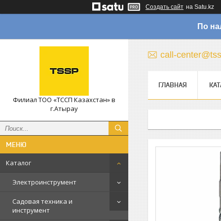
Создать сайт
на Satu.kz
По на
call-center@ts
ГЛАВНАЯ
КАТ
Филиал ТОО «ТССП Казахстан» в
г.Атырау
Каталог
Электроинструмент
Садовая техника и
инструмент