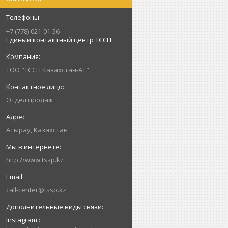
+7 (778) 021-01-56
Единый контактный центр ТССП
ТОО "ТССП Казахстан-АТ"
Отдел продаж
Атырау, Казахстан
http://www.tssp.kz
call-center@tssp.kz
Instagram