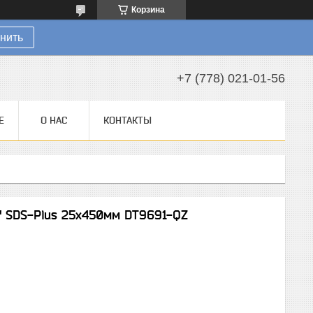
Корзина
нить
+7 (778) 021-01-56
Е
О НАС
КОНТАКТЫ
" SDS-Plus 25х450мм DT9691-QZ