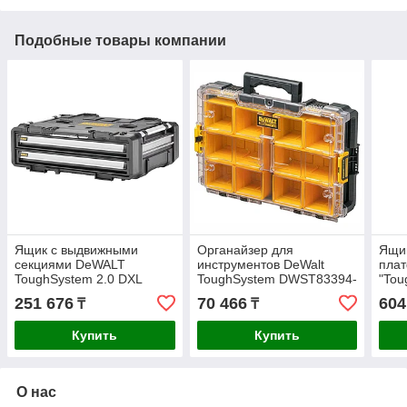
Подобные товары компании
Ящик с выдвижными
Органайзер для
Ящик
секциями DeWALT
инструментов DeWalt
пла
ToughSystem 2.0 DXL
ToughSystem DWST83394-
"Tou
DWST08520-1
1
DWS
251 676
70 466
604
₸
₸
Купить
Купить
О нас