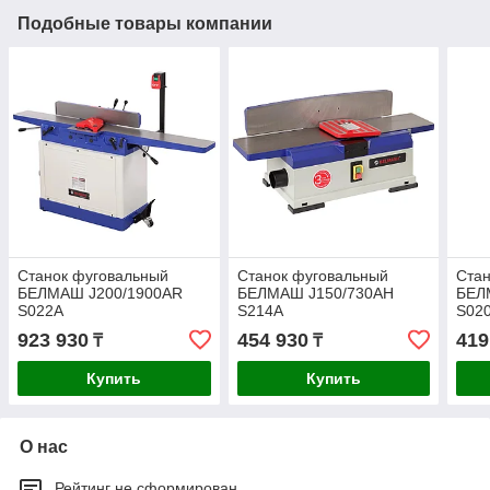
Подобные товары компании
Станок фуговальный
Станок фуговальный
Стан
БЕЛМАШ J200/1900AR
БЕЛМАШ J150/730AH
БЕЛ
S022A
S214A
S02
923 930
454 930
419
₸
₸
Купить
Купить
О нас
Рейтинг не сформирован