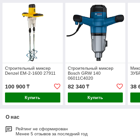
Строительный миксер
Строительный миксер
Микс
Denzel EM-2-1600 27911
Bosch GRW 140
ЗУБ
06011C4020
100 900
82 340
38 
₸
₸
Купить
Купить
О нас
Рейтинг не сформирован
Менее 5 отзывов за последний год