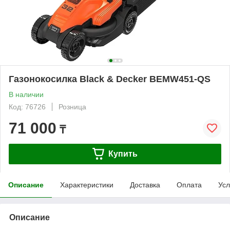
Газонокосилка Black & Decker BEMW451-QS
В наличии
Код: 76726
Розница
71 000
₸
Купить
Описание
Характеристики
Доставка
Оплата
Усл
Описание