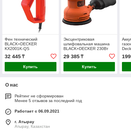
Фен технический
Эксцентриковая
Акку
BLACK+DECKER
шлифовальная машина
газо
KX2001K-QS
BLACK+DECKER 230Вт
Dec
125мм BEW210-QS
QW
32 445
29 385
199
₸
₸
Купить
Купить
О нас
Рейтинг не сформирован
Менее 5 отзывов за последний год
Работает с 06.09.2021
г. Атырау
Атырау, Казахстан