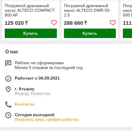
Погружной дренажный
Погружной дренажный
Пог
насос ALTECO COMPACT
насос ALTECO DWR 50-
нас
800 AF
1.5
500
125 020
288 660
111
₸
₸
Купить
Купить
О нас
Рейтинг не сформирован
Менее 5 отзывов за последний год
Работает с 06.09.2021
г. Атырау
Атырау, Казахстан
Контакты
Сегодня выходной
Показать весь график работы