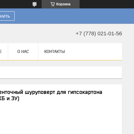
Корзина
нить
+7 (778) 021-01-56
Е
О НАС
КОНТАКТЫ
енточный шуруповерт для гипсокартона
КБ и ЗУ)