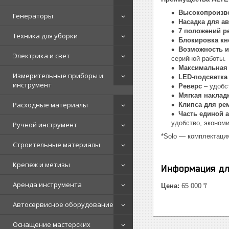
Высокопроизв
Генераторы
Насадка для а
7 положений р
Техника для уборки
Блокировка кн
Возможность и
Электрика и свет
серийной работы.
Максимальная
Измерительные приборы и
LED-подсветк
инструмент
Реверс
– удобс
Мягкая наклад
Расходные материалы
Клипса для р
Часть единой 
удобство, экономи
Ручной инструмент
*Solo — комплектация
Строительные материалы
Крепеж и метизы
Информация дл
Аренда инструмента
Цена:
65 000 ₸
Автосервисное оборудование
Оснащение мастерских