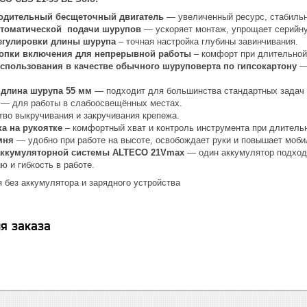
одительный бесщеточный двигатель
— увеличенный ресурс, стабильна
втоматической подачи шурупов
— ускоряет монтаж, упрощает серийн
егулировки длины шурупа
– точная настройка глубины завинчивания.
опки включения для непрерывной работы
– комфорт при длительной
спользования в качестве обычного шуруповерта по гипсокартону
— 
 длина шурупа 55 мм
— подходит для большинства стандартных задач 
а
— для работы в слабоосвещённых местах.
тво выкручивания и закручивания крепежа.
ка на рукоятке
– комфортный хват и контроль инструмента при длительн
емня
— удобно при работе на высоте, освобождает руки и повышает моби
аккумуляторной системы ALTECO 21Vmax
— один аккумулятор подходи
ю и гибкость в работе.
 без аккумулятора и зарядного устройства
я заказа