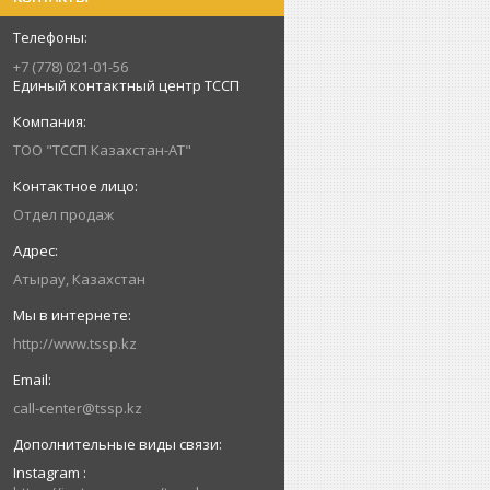
+7 (778) 021-01-56
Единый контактный центр ТССП
ТОО "ТССП Казахстан-АТ"
Отдел продаж
Атырау, Казахстан
http://www.tssp.kz
call-center@tssp.kz
Instagram