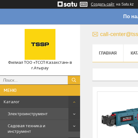
Создать сайт
на Satu.kz
По на
call-center@ts
ГЛАВНАЯ
КАТ
Филиал ТОО «ТССП Казахстан» в
г.Атырау
Каталог
Электроинструмент
Садовая техника и
инструмент