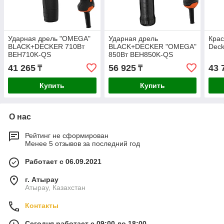
Ударная дрель "OMEGA"
Ударная дрель
Крас
BLACK+DECKER 710Вт
BLACK+DECKER "OMEGA"
Dec
BEH710K-QS
850Вт BEH850K-QS
41 265
56 925
43 
₸
₸
Купить
Купить
О нас
Рейтинг не сформирован
Менее 5 отзывов за последний год
Работает с 06.09.2021
г. Атырау
Атырау, Казахстан
Контакты
Сегодня работает с 09:00 до 18:00