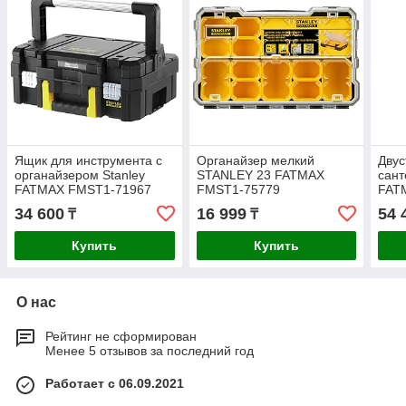
Ящик для инструмента с
Органайзер мелкий
Двус
органайзером Stanley
STANLEY 23 FATMAX
сант
FATMAX FMST1-71967
FMST1-75779
FAT
FMS
34 600
16 999
54 
₸
₸
Купить
Купить
О нас
Рейтинг не сформирован
Менее 5 отзывов за последний год
Работает с 06.09.2021