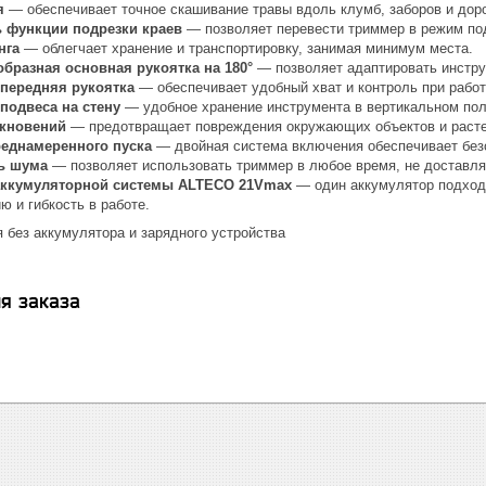
ая
— обеспечивает точное скашивание травы вдоль клумб, заборов и доро
 функции подрезки краев
— позволяет перевести триммер в режим под
нга
— облегчает хранение и транспортировку, занимая минимум места.
бразная основная рукоятка на 180°
— позволяет адаптировать инстру
передняя рукоятка
— обеспечивает удобный хват и контроль при рабо
 подвеса на стену
— удобное хранение инструмента в вертикальном пол
лкновений
— предотвращает повреждения окружающих объектов и растен
реднамеренного пуска
— двойная система включения обеспечивает без
нь шума
— позволяет использовать триммер в любое время, не достав
аккумуляторной системы ALTECO 21Vmax
— один аккумулятор подходи
ю и гибкость в работе.
 без аккумулятора и зарядного устройства
я заказа