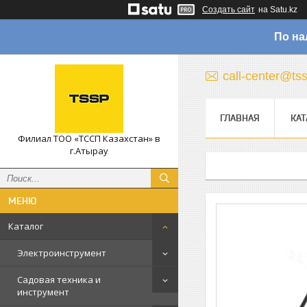
Создать сайт
на Satu.kz
По на
call-center@ts
ГЛАВНАЯ
КАТ
Филиал ТОО «ТССП Казахстан» в
г.Атырау
Каталог
Электроинструмент
Садовая техника и
инструмент