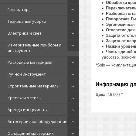
Обработка кр
Переключатель
Генераторы
Разборная шта
Поворотная D-о
Техника для уборки
Эргономичная 
Отверстие для
Электрика и свет
Защита от сто
Защита от неп
Измерительные приборы и
Низкий урове
инструмент
Часть единой 
удобство, экономи
Расходные материалы
*Solo — комплектация
Ручной инструмент
Информация дл
Строительные материалы
Цена:
16 900 ₸
Крепеж и метизы
Аренда инструмента
Автосервисное оборудование
Оснащение мастерских