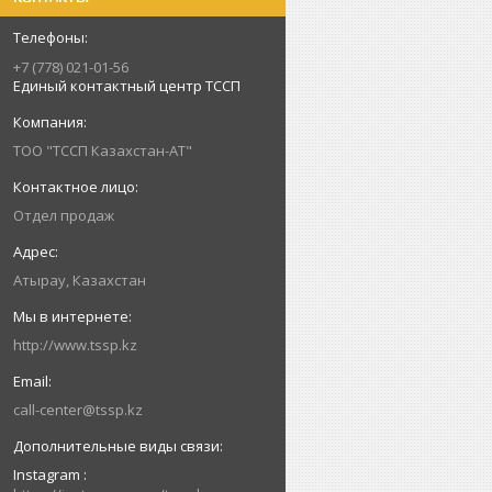
+7 (778) 021-01-56
Единый контактный центр ТССП
ТОО "ТССП Казахстан-АТ"
Отдел продаж
Атырау, Казахстан
http://www.tssp.kz
call-center@tssp.kz
Instagram