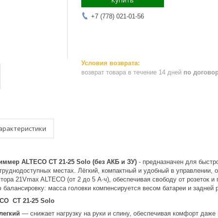
Купить
+7 (778) 021-01-56
возврат товара в течение 14 дней
по догово
арактеристики
ммер ALTECO CT 21-25 Solo (без АКБ и ЗУ)
- предназначен для быстро
труднодоступных местах. Лёгкий, компактный и удобный в управлении, о
ятора 21Vmax ALTECO (от 2 до 5 А·ч), обеспечивая свободу от розеток 
 балансировку: масса головки компенсируется весом батареи и задней р
CO CT 21-25 Solo
легкий
— снижает нагрузку на руки и спину, обеспечивая комфорт даже