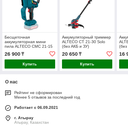
Бесщеточная
Аккумуляторный триммер
Акк
аккумуляторная мини
ALTECO CT 21-30 Solo
ALTE
пила ALTECO CMC 21-15
(без АКБ и ЗУ)
(без
BL Solo (без АКБ и ЗУ)
26 900
20 650
16 
₸
₸
Купить
Купить
О нас
Рейтинг не сформирован
Менее 5 отзывов за последний год
Работает с 06.09.2021
г. Атырау
Атырау, Казахстан