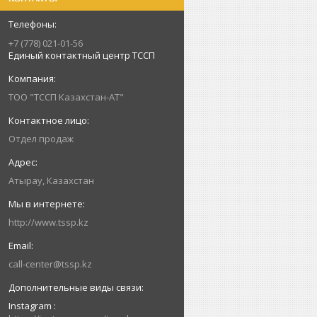
+7 (778) 021-01-56
Единый контактный центр ТССП
ТОО "ТССП Казахстан-АТ"
Отдел продаж
Атырау, Казахстан
http://www.tssp.kz
call-center@tssp.kz
Instagram