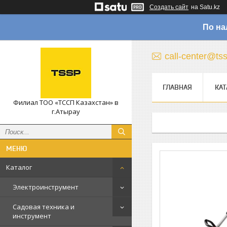
Создать сайт
на Satu.kz
По на
call-center@ts
ГЛАВНАЯ
КАТ
Филиал ТОО «ТССП Казахстан» в
г.Атырау
Каталог
Электроинструмент
Садовая техника и
инструмент