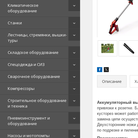
Климатическое
оборудование
Станки
Лестницы, стремянки, вышки-
туры
Складское оборудование
Спецодежда и СИЗ
Сварочное оборудование
Описание
Х
Компрессоры
Строительное оборудование
Аккумуляторный высо
и техника
привязки к розетке.
кусторез может рабо
Пневмоинструмент и
замена цепи осущест
оборудование
Двухсторонние ножи 
по подрезке и пилен
Насосы и мотопомпы