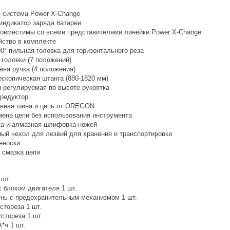
 система Power X-Change
индикатор заряда батареи
овместимы со всеми представителями линейки Power X-Change
йство в комплекте
0° пильная головка для горизонтального реза
 головки (7 положений)
няя ручка (4 положения)
скопическая штанга (880-1820 мм)
 регулируемая по высоте рукоятка
редуктор
енная шина и цепь от OREGON
мена цепи без использования инструмента
ка и алмазная шлифовка ножей
ый чехол для лезвий для хранения и транспортировки
еноски
 смазка цепи
 шт.
с блоком двигателя 1 шт.
нь с предохранительным механизмом 1 шт.
стореза 1 шт.
стореза 1 шт.
*ч 1 шт.