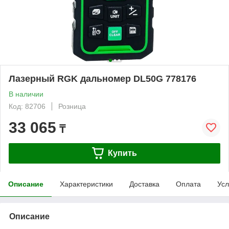
Лазерный RGK дальномер DL50G 778176
В наличии
Код: 82706
Розница
33 065
₸
Купить
Описание
Характеристики
Доставка
Оплата
Усл
Описание