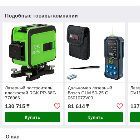
Подобные товары компании
Лазерный построитель
Дальномер лазерный
Лаз
плоскостей RGK PR-38G
Bosch GLM 50-25 G
DV1
776066
0601072V00
130 715
81 614
137
₸
₸
Купить
Купить
О нас