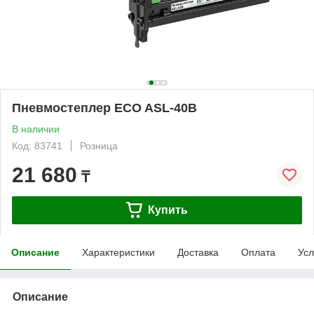
Пневмостеплер ECO ASL-40B
В наличии
Код: 83741
Розница
21 680
₸
Купить
Описание
Характеристики
Доставка
Оплата
Усл
Описание