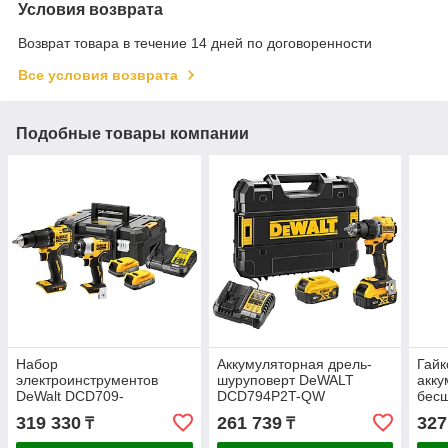
Условия возврата
Возврат товара в течение 14 дней по договоренности
Все условия возврата
Подобные товары компании
Набор
Аккумуляторная дрель-
Гайк
электроинструментов
шуруповерт DeWALT
акк
DeWalt DCD709-
DCD794P2T-QW
бес
XJ+DCF809-XJ
DCF
319 330
261 739
327
₸
₸
DCK2062E2T-QW