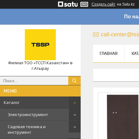
Создать сайт
на Satu.kz
По на
call-center@ts
ГЛАВНАЯ
КАТ
Филиал ТОО «ТССП Казахстан» в
г.Атырау
Каталог
Электроинструмент
Садовая техника и
инструмент