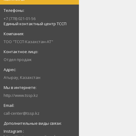
+7 (778) 021-01-56
Единый контактный центр ТССП
ТОО "ТССП Казахстан-АТ"
Отдел продаж
Атырау, Казахстан
http://www.tssp.kz
call-center@tssp.kz
Instagram