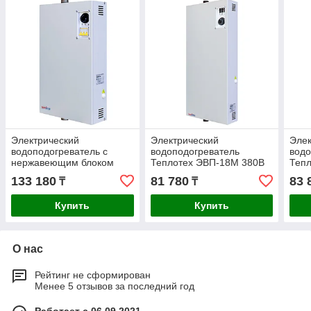
Электрический
Электрический
Элек
водоподогреватель с
водоподогреватель
водо
нержавеющим блоком
Теплотех ЭВП-18М 380В
Тепл
нагревателей Теплотех
133 180
81 780
83 
₸
₸
380В ЭВП-36Н
Купить
Купить
О нас
Рейтинг не сформирован
Менее 5 отзывов за последний год