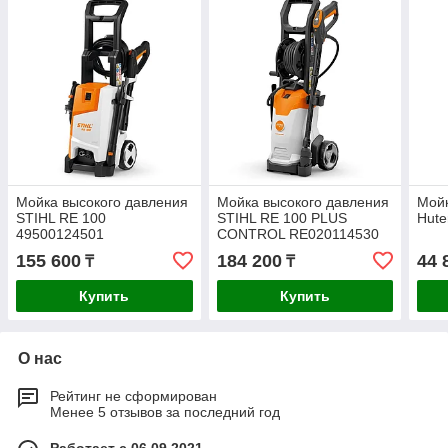
Мойка высокого давления
Мойка высокого давления
Мойк
STIHL RE 100
STIHL RE 100 PLUS
Hute
49500124501
CONTROL RE020114530
155 600
184 200
44 
₸
₸
Купить
Купить
О нас
Рейтинг не сформирован
Менее 5 отзывов за последний год