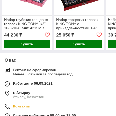
Набор глубоких торцевых
Набор торцевых головок
Набо
головок KING TONY 1/2"
KING TONY с
KIN
10-32мм 15шт. 4215MR
принадлежностями 1/4"
прин
шестигранные 4-13 мм 26
шест
44 230
25 050
30 
₸
₸
шт. 2526MR
шт.
Купить
Купить
О нас
Рейтинг не сформирован
Менее 5 отзывов за последний год
Работает с 06.09.2021
г. Атырау
Атырау, Казахстан
Контакты
Сегодня работает с 09:00 до 18:00