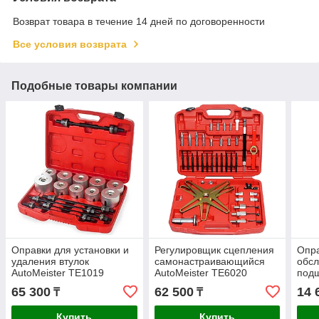
Возврат товара в течение 14 дней по договоренности
Все условия возврата
Подобные товары компании
Оправки для установки и
Регулировщик сцепления
Опра
удаления втулок
самонастраивающийся
обс
AutoMeister TE1019
AutoMeister TE6020
под
упло
65 300
62 500
14 
₸
₸
TE1
Купить
Купить