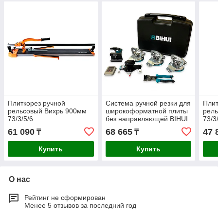
Плиткорез ручной
Система ручной резки для
Плит
рельсовый Вихрь 900мм
широкоформатной плиты
рел
73/3/5/6
без направляющей BIHUI
73/3
3200мм LFMC
61 090
68 665
47 
₸
₸
Купить
Купить
О нас
Рейтинг не сформирован
Менее 5 отзывов за последний год