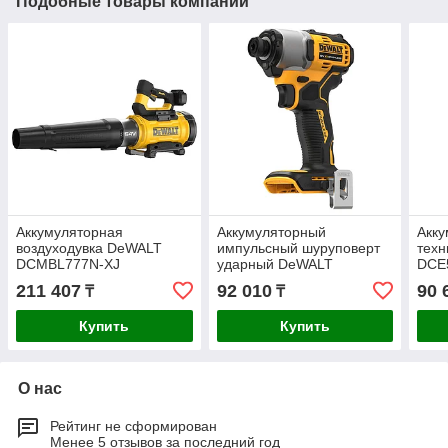
Подобные товары компании
Аккумуляторная
Аккумуляторный
Акк
воздуходувка DeWALT
импульсный шуруповерт
тех
DCMBL777N-XJ
ударный DeWALT
DCE
DCF840N-XJ
211 407
92 010
90 
₸
₸
Купить
Купить
О нас
Рейтинг не сформирован
Менее 5 отзывов за последний год