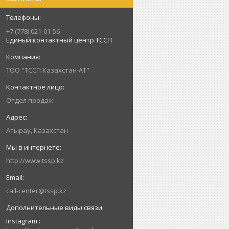
+7 (778) 021-01-56
Единый контактный центр ТССП
ТОО "ТССП Казахстан-АТ"
Отдел продаж
Атырау, Казахстан
http://www.tssp.kz
call-center@tssp.kz
Instagram