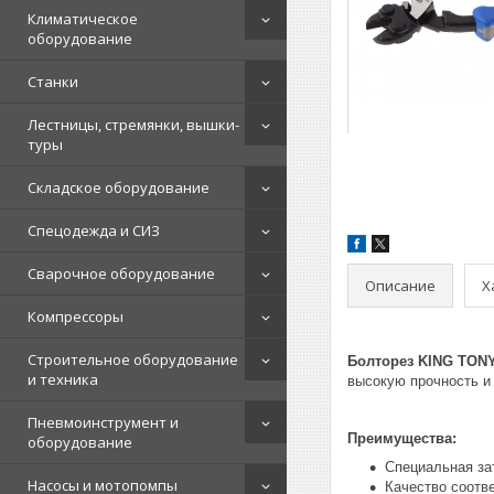
Климатическое
оборудование
Станки
Лестницы, стремянки, вышки-
туры
Складское оборудование
Спецодежда и СИЗ
Сварочное оборудование
Описание
Х
Компрессоры
Строительное оборудование
Болторез KING TONY
и техника
высокую прочность и 
Пневмоинструмент и
Преимущества:
оборудование
Специальная за
Насосы и мотопомпы
Качество соотв