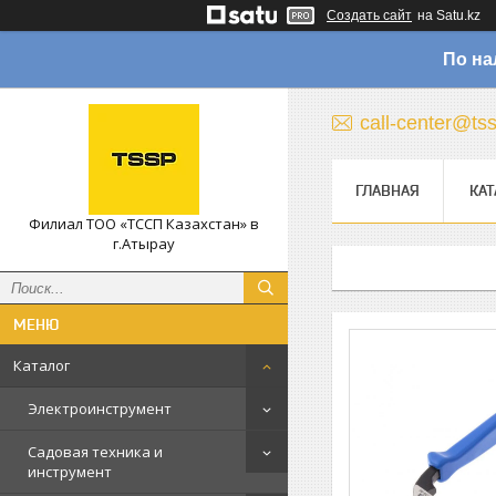
Создать сайт
на Satu.kz
По на
call-center@ts
ГЛАВНАЯ
КАТ
Филиал ТОО «ТССП Казахстан» в
г.Атырау
Каталог
Электроинструмент
Садовая техника и
инструмент