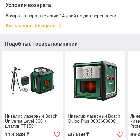
Условия возврата
Возврат товара в течение 14 дней по договоренности
Все условия возврата
Подобные товары компании
Нивелир лазерный Bosch
Нивелир лазерный Bosch
Лин
UniversalLevel 360 +
Quigo Plus 0603663600
ниве
штатив TT150
Prof
0603663E03
118 848
46 659
89 
₸
₸