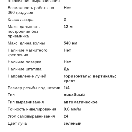
отключения выравнивания
Возможность работы на
Нет
360 градусов
Класс лазера
2
Макс. дальность
12 м
построения без
приемника
Макс. длина волны
540 нм
Наличие магнитного
Нет
крепления
Наличие поверки
Нет
Наличие штатива
Да
Направление лучей
горизонталь; вертикаль;
крест
Размер резьбы под штатив
1/4
Тип
линейный
Тип выравнивания
автоматическое
Точность нивелирования
0.6 мм/м
Угол самовыравнивания
±4
Цвет луча
зеленый