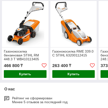
Газонокосилка
Газонокосилка RME 339.0
Газо
бензиновая STIHL RM
C STIHL 63200112415
бен
448.3 T WB410113405
248
466 800
263 400
373
₸
₸
Купить
Купить
О нас
Рейтинг не сформирован
Менее 5 отзывов за последний год