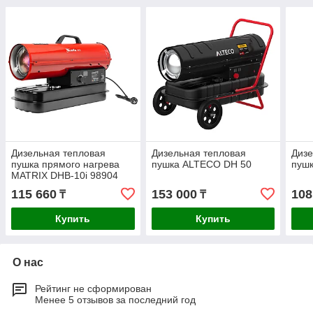
Дизельная тепловая
Дизельная тепловая
Дизе
пушка прямого нагрева
пушка ALTECO DH 50
пуш
MATRIX DHB-10i 98904
115 660
153 000
108
₸
₸
Купить
Купить
О нас
Рейтинг не сформирован
Менее 5 отзывов за последний год