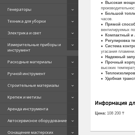
Высокая мощно
производительност
Генераторы
Большой топли
часов.
Техника для уборки
Прямой способ
вентилируемых п
Электрика и свет
Компактный и 
Регулировка т
Измерительные приборы и
Система контр
инструмент
угасания пламени
Надежный запу
Расходные материалы
Прочный корп
высоких температ
Ручной инструмент
Теплоизолиров
Удобная транс
Строительные материалы
Крепеж и метизы
Информация дл
Аренда инструмента
Цена:
108 200 ₸
Автосервисное оборудование
Оснащение мастерских