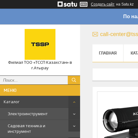
Создать сайт
на Satu.kz
По на
call-center@ts
ГЛАВНАЯ
КАТ
Филиал ТОО «ТССП Казахстан» в
г.Атырау
Каталог
Электроинструмент
Садовая техника и
инструмент