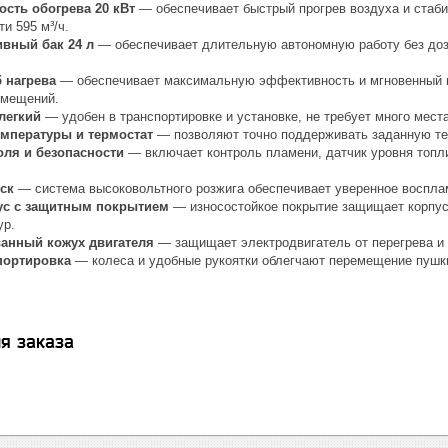
сть обогрева 20 кВт
— обеспечивает быстрый прогрев воздуха и стаби
и 595 м³/ч.
вный бак 24 л
— обеспечивает длительную автономную работу без доза
 нагрева
— обеспечивает максимальную эффективность и мгновенный п
омещений.
легкий
— удобен в транспортировке и установке, не требует много мест
емпературы и термостат
— позволяют точно поддерживать заданную те
оля и безопасности
— включает контроль пламени, датчик уровня топли
.
ск
— система высоковольтного розжига обеспечивает уверенное воспла
ус с защитным покрытием
— износостойкое покрытие защищает корпус 
ур.
анный кожух двигателя
— защищает электродвигатель от перегрева и 
портировка
— колеса и удобные рукоятки облегчают перемещение пушк
я заказа