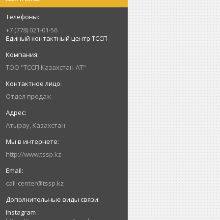
+7 (778) 021-01-56
Единый контактный центр ТССП
ТОО "ТССП Казахстан-АТ"
Отдел продаж
Атырау, Казахстан
http://www.tssp.kz
call-center@tssp.kz
Instagram