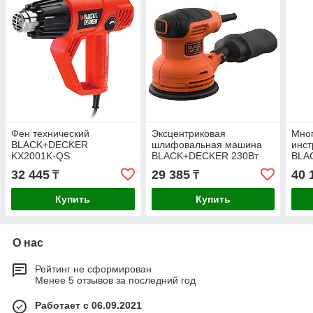
Фен технический
Эксцентриковая
Мно
BLACK+DECKER
шлифовальная машина
инст
KX2001K-QS
BLACK+DECKER 230Вт
BLA
125мм BEW210-QS
"Mul
32 445
29 385
40 
₸
₸
Купить
Купить
О нас
Рейтинг не сформирован
Менее 5 отзывов за последний год
Работает с 06.09.2021