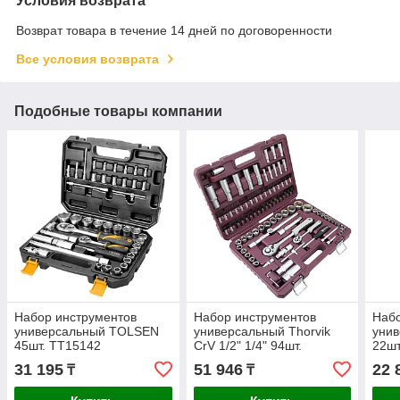
Условия возврата
Возврат товара в течение 14 дней по договоренности
Все условия возврата
Подобные товары компании
Набор инструментов
Набор инструментов
Набо
универсальный TOLSEN
универсальный Thorvik
уни
45шт. TT15142
CrV 1/2" 1/4" 94шт.
22шт
UTS0094
31 195
51 946
22 
₸
₸