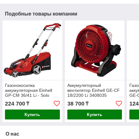
Подобные товары компании
Газонокосилка
Аккумуляторный
Газо
аккумуляторная Einhell
вентилятор Einhell GE-CF
акку
GP-CM 36/41 Li - Solo
18/2200 Li 3408035
GE-C
3413275
341
224 700
38 700
124
₸
₸
Купить
Купить
О нас