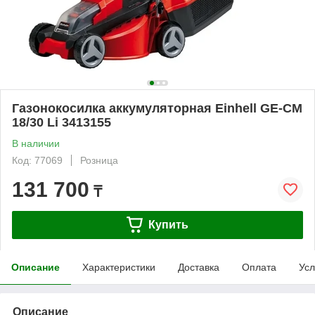
Газонокосилка аккумуляторная Einhell GE-CM
18/30 Li 3413155
В наличии
Код: 77069
Розница
131 700
₸
Купить
Описание
Характеристики
Доставка
Оплата
Усл
Описание