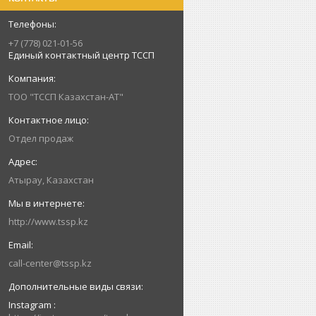
+7 (778) 021-01-56
Единый контактный центр ТССП
ТОО "ТССП Казахстан-АТ"
Отдел продаж
Атырау, Казахстан
http://www.tssp.kz
call-center@tssp.kz
Instagram