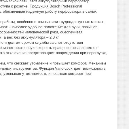
трической сети, этот аккумуляторный перфоратор
тупа к розетке. Продукция Bosch Professional
ва, обеспечивая надежную работу перфоратора в самых
работы, особенно в темных или труднодоступных местах,
бирать наиболее удобное положение для руки, повышая
особенностей человеческой руки, обеспечивая
а вес без аккумулятора – 2.3 кг
ю и долгим сроком службы за счет отсутствия
печивает постоянную скорость вращения независимо от
ого отключения предотвращает повреждения при перегрузке,
ием, что снижает утомление и повышает комфорт. Механизм
ельных инструментов. Функция Vario-Lock дает возможность
цию, уменьшая утомляемость и повышая комфорт при