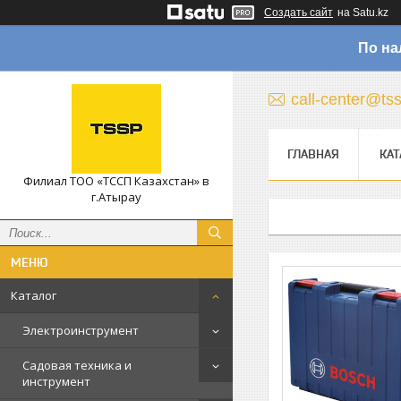
Создать сайт
на Satu.kz
По на
call-center@ts
ГЛАВНАЯ
КАТ
Филиал ТОО «ТССП Казахстан» в
г.Атырау
Каталог
Электроинструмент
Садовая техника и
инструмент