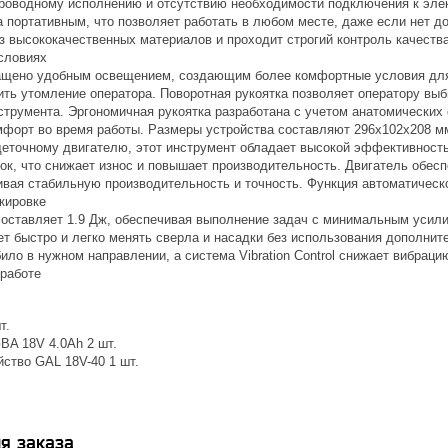
роводному исполнению и отсутствию необходимости подключения к элек
 портативным, что позволяет работать в любом месте, даже если нет дос
из высококачественных материалов и проходит строгий контроль качест
словиях
ащено удобным освещением, создающим более комфортные условия для 
зить утомление оператора. Поворотная рукоятка позволяет оператору вы
струмента. Эргономичная рукоятка разработана с учетом анатомических 
форт во время работы. Размеры устройства составляют 296х102х208 мм, 
еточному двигателю, этот инструмент обладает высокой эффективность
ок, что снижает износ и повышает производительность. Двигатель обес
чивая стабильную производительность и точность. Функция автоматическ
кировке
составляет 1.9 Дж, обеспечивая выполнение задач с минимальным усил
т быстро и легко менять сверла и насадки без использования дополнит
ило в нужном направлении, а система Vibration Control снижает вибра
работе
т.
BA 18V 4.0Ah 2 шт.
йство GAL 18V-40 1 шт.
я заказа