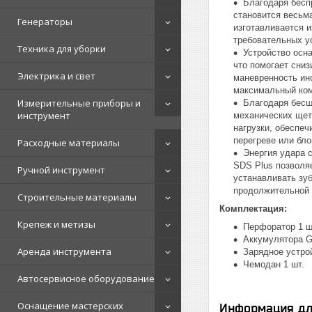
Благодаря бесп
становится весьма
Генераторы
изготавливается 
требовательных у
Техника для уборки
Устройство осн
что помогает сни
Электрика и свет
маневренность ин
максимальный ком
Измерительные приборы и
Благодаря бесщ
инструмент
механических щет
нагрузки, обеспе
перегреве или бло
Расходные материалы
Энергия удара 
SDS Plus позволяе
Ручной инструмент
устанавливать зуб
продолжительной 
Строительные материалы
Комплектация:
Крепеж и метизы
Перфоратор 1 ш
Аккумулятора G
Аренда инструмента
Зарядное устро
Чемодан 1 шт.
Автосервисное оборудование
Оснащение мастерских
Информация дл