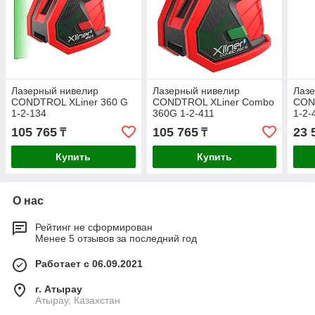
Лазерный нивелир
Лазерный нивелир
Лаз
CONDTROL XLiner 360 G
CONDTROL XLiner Combo
CON
1-2-134
360G 1-2-411
1-2-
105 765
105 765
23 
₸
₸
Купить
Купить
О нас
Рейтинг не сформирован
Менее 5 отзывов за последний год
Работает с 06.09.2021
г. Атырау
Атырау, Казахстан