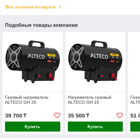
Все условия возврата
Подобные товары компании
Газовый нагреватель
Нагреватель газовый
Газо
ALTECO GH 20
ALTECO GH 15
ALT
39 700
35 500
51 
₸
₸
Купить
Купить