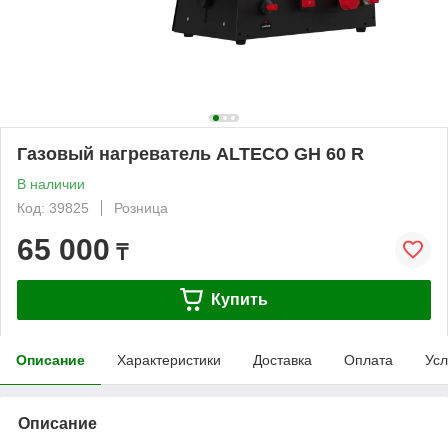
Газовый нагреватель ALTECO GH 60 R
В наличии
Код: 39825
Розница
65 000
₸
Купить
Описание
Характеристики
Доставка
Оплата
Усл
Описание