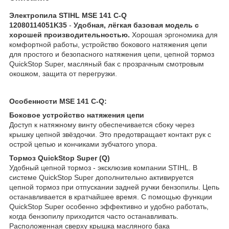
Электропила STIHL MSE 141 C-Q
12080114051K35
-
Удобная, лёгкая базовая модель с
хорошей производительностью.
Хорошая эргономика для
комфортной работы, устройство бокового натяжения цепи
для простого и безопасного натяжения цепи, цепной тормоз
QuickStop Super, масляный бак с прозрачным смотровым
окошком, защита от перегрузки.
Особенности MSE 141 C-Q:
Боковое устройство натяжения цепи
Доступ к натяжному винту обеспечивается сбоку через
крышку цепной звёздочки. Это предотвращает контакт рук с
острой цепью и кончиками зубчатого упора.
Тормоз QuickStop Super (Q)
Удобный цепной тормоз - эксклюзив компании STIHL. В
системе QuickStop Super дополнительно активируется
цепной тормоз при отпускании задней ручки бензопилы. Цепь
останавливается в кратчайшее время. С помощью функции
QuickStop Super особенно эффективно и удобно работать,
когда бензопилу приходится часто останавливать.
Расположенная сверху крышка масляного бака