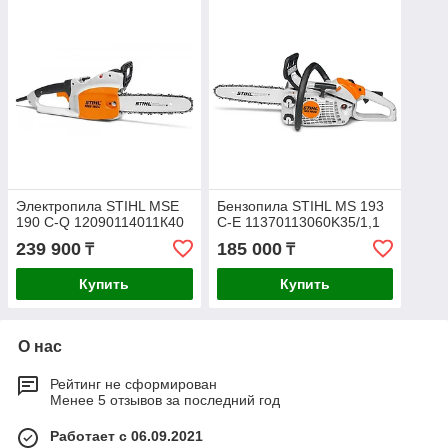
Электропила STIHL MSE
Бензопила STIHL MS 193
190 C-Q 12090114011К40
C-E 11370113060K35/1,1
239 900
185 000
₸
₸
Купить
Купить
О нас
Рейтинг не сформирован
Менее 5 отзывов за последний год
Работает с 06.09.2021