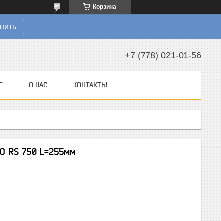
Корзина
нить
+7 (778) 021-01-56
Е
О НАС
КОНТАКТЫ
O RS 750 L=255мм