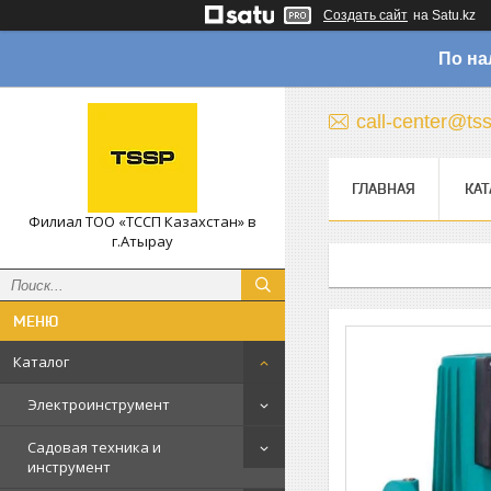
Создать сайт
на Satu.kz
По на
call-center@ts
ГЛАВНАЯ
КАТ
Филиал ТОО «ТССП Казахстан» в
г.Атырау
Каталог
Электроинструмент
Садовая техника и
инструмент