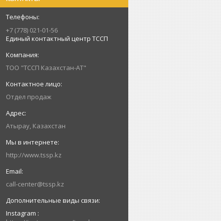
+7 (778) 021-01-56
Единый контактный центр ТССП
ТОО "ТССП Казахстан-АТ"
Отдел продаж
Атырау, Казахстан
http://www.tssp.kz
call-center@tssp.kz
Instagram