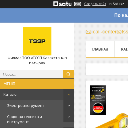
Создать сайт
на Satu.kz
По на
call-center@ts
ГЛАВНАЯ
КАТ
Филиал ТОО «ТССП Казахстан» в
г.Атырау
Каталог
Электроинструмент
Садовая техника и
инструмент