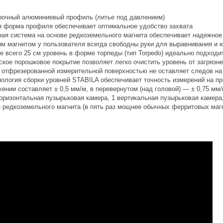
рочный алюминиевый профиль (литье под давлением)
я форма профиля обеспечивает оптимальное удобство захвата
ая система на основе редкоземельного магнита обеспечивает надежное
им магнитом у пользователя всегда свободны руки для выравнивания и ю
е всего 25 см уровень в форме торпеды (тип Torpedo) идеально подходи
ское порошковое покрытие позволяет легко очистить уровень от загрязн
о отфрезерованной измерительной поверхностью не оставляет следов на
нология сборки уровней STABILA обеспечивает точность измерений на пр
нии составляет ± 0,5 мм/м, в перевернутом (над головой) — ± 0,75 мм
горизонтальная пузырьковая камера, 1 вертикальная пузырьковая камера
е редкоземельного магнита (в пять раз мощнее обычных ферритовых маг