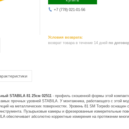
Купить
+7 (778) 021-01-56
возврат товара в течение 14 дней
по догово
арактеристики
ный STABILA 81 25см 02511
- профиль скошенной формы этой компактн
 самых прочных уровней STABILA. У монтажника, работающего с этой мо
укций на металлических поверхностях. Уровень 81 SM Torpedo оснащен 
инструмента. Пузырьковые камеры и фрезерованные измерительные пове
ILA обеспечивает абсолютно корректные измерения на протяжении многи