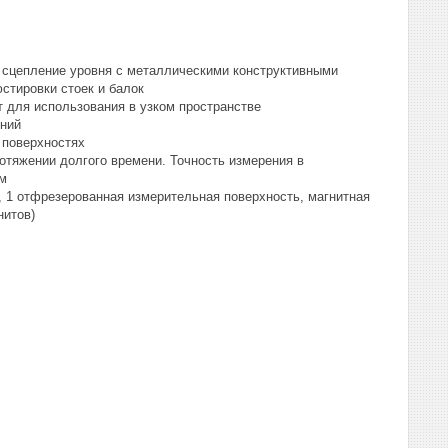
 сцепление уровня с металлическими конструктивными
стировки стоек и балок
т для использования в узком пространстве
ений
 поверхностях
отяжении долгого времени. Точность измерения в
/м
, 1 отфрезерованная измерительная поверхность, магнитная
нитов)