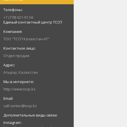
+7 (778) 021-01-56
Единый контактный центр ТССП
ТОО "ТССП Казахстан-АТ"
Отдел продаж
Атырау, Казахстан
http://www.tssp.kz
call-center@tssp.kz
Instagram