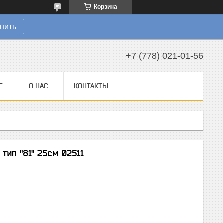
Корзина
нить
+7 (778) 021-01-56
Е
О НАС
КОНТАКТЫ
тип "81" 25см 02511