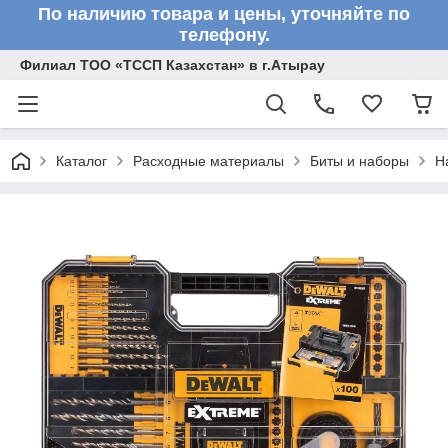
По наличию товара и цены, уточняйте по
телефону.
Филиал ТОО «ТССП Казахстан» в г.Атырау
Каталог
Расходные материалы
Биты и наборы
Н