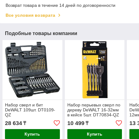
Возврат товара в течение 14 дней по договоренности
Все условия возврата
Подобные товары компании
Набор сверл и бит
Набор перьевых сверл по
Набо
DeWALT 109шт. DT0109-
дереву DeWALT 16-32мм
DeWA
QZ
в кейсе 5шт. DT70834-QZ
12м
28 634
10 499
13 
₸
₸
Купить
Купить