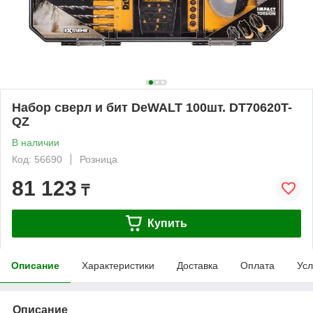
Набор сверл и бит DeWALT 100шт. DT70620T-
QZ
В наличии
Код: 56690
Розница
81 123
₸
Купить
Описание
Характеристики
Доставка
Оплата
Усл
Описание